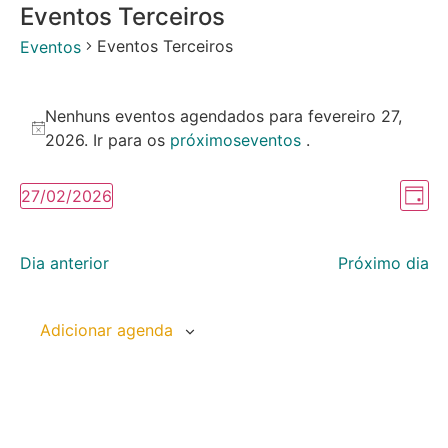
Eventos Terceiros
Eventos Terceiros
Eventos
Nenhuns eventos agendados para fevereiro 27,
Notice
2026. Ir para os
próximoseventos
.
Na
Na
27/02/2026
Dia
Selecione
do
de
a
data.
vi
Dia anterior
Próximo dia
vis
Ev
Adicionar agenda