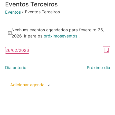
Eventos Terceiros
Eventos Terceiros
Eventos
Nenhuns eventos agendados para fevereiro 26,
Notice
2026. Ir para os
próximoseventos
.
Na
Na
26/02/2026
Dia
Selecione
do
de
a
data.
vi
Dia anterior
Próximo dia
vis
Ev
Adicionar agenda