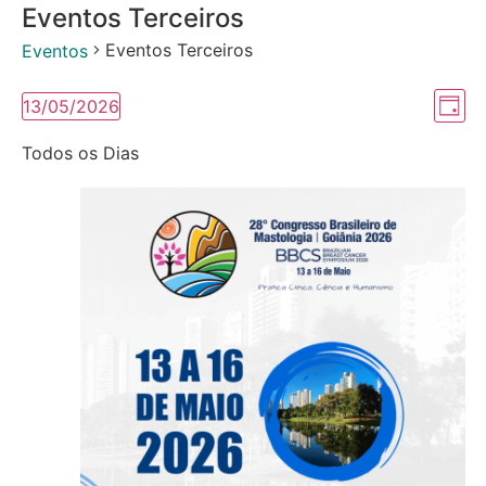
Eventos Terceiros
Eventos Terceiros
Eventos
Na
Na
13/05/2026
Dia
Selecione
do
de
a
Todos os Dias
data.
vi
vis
Ev