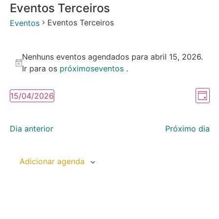
Eventos Terceiros
Eventos Terceiros
Eventos
Nenhuns eventos agendados para abril 15, 2026.
Notice
Ir para os
próximoseventos
.
Na
Na
15/04/2026
Dia
Selecione
do
de
a
data.
vi
Dia anterior
Próximo dia
vis
Ev
Adicionar agenda