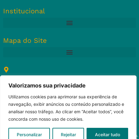
Institucional
Mapa do Site
Hangar Business Park
Valorizamos sua privacidade
Av. Luís Viana Filho, 13223
São Cristóvão | CEP: 41500-300
Utilizamos cookies para aprimorar sua experiência de
Torre 3 – salas 202 e 203
navegação, exibir anúncios ou conteúdo personalizado e
Salvador / BA
analisar nosso tráfego. Ao clicar em “Aceitar todos”, você
concorda com nosso uso de cookies.
Personalizar
Rejeitar
Aceitar tudo
© 2024 SBC – Sociedade Brasileira de Cancerologia. Todos os direitos reservados.